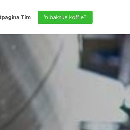
tpagina Tim
'n bakske koffie?