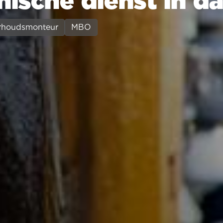
ische dienst in d
rhoudsmonteur
MBO