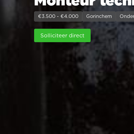
Monteur techn
€3.500 - €4.000
Gorinchem
Onde
Solliciteer direct