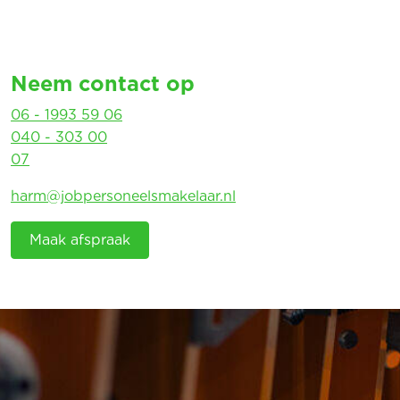
Neem contact op
06 - 1993 59 06
040 - 303 00
07
harm@jobpersoneelsmakelaar.nl
Maak afspraak