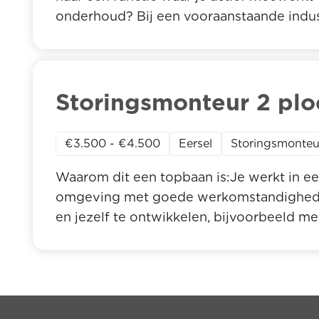
onderhoud? Bij een vooraanstaande indust
uitdagende rol als Meewerkend HTD. Je b
techniek en procesoptimalisatie – met ru
innovatie én de dagelijkse operatie.
Storingsmonteur 2 pl
€3.500 - €4.500
Eersel
Storingsmonteu
Waarom dit een topbaan is:Je werkt in ee
omgeving met goede werkomstandigheden;
en jezelf te ontwikkelen, bijvoorbeeld me
je ondersteunt en waar je met plezier sa