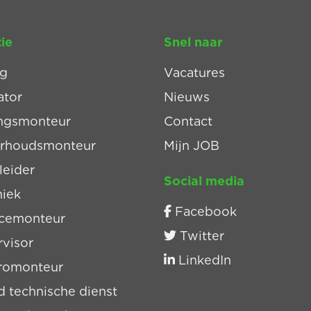
ie
Snel naar
ig
Vacatures
ator
Nieuws
ingsmonteur
Contact
rhoudsmonteur
Mijn JOB
leider
Social media
niek
Facebook
icemonteur
Twitter
visor
LinkedIn
tromonteur
 technische dienst