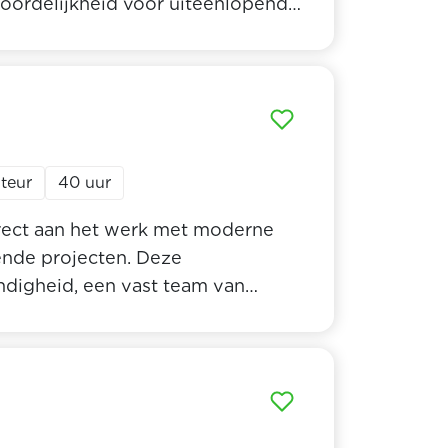
woordelijkheid voor uiteenlopende
collega’s en uitstekende
de functie Monteur
 profiel past bij deze uitdaging.
teur
40 uur
irect aan het werk met moderne
ende projecten. Deze
andigheid, een vast team van
 en €3800 per maand. Ben je een
 gevarieerde taken en technische
 informatie over de rol van