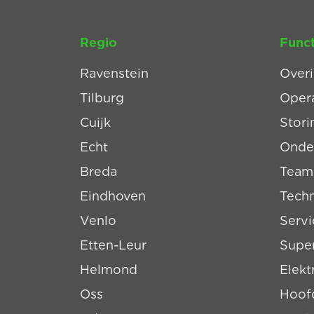
Regio
Funct
Ravenstein
Over
Tilburg
Oper
Cuijk
Stor
Echt
Onde
Breda
Team
Eindhoven
Tech
Venlo
Serv
Etten-Leur
Super
Helmond
Elek
Oss
Hoofd