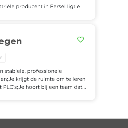
riële producent in Eersel ligt een
ent de schakel tussen team,
imte om je stempel te drukken op
oegen
r
n stabiele, professionele
Je krijgt de ruimte om te leren
t PLC’s;Je hoort bij een team dat
menwerkt.