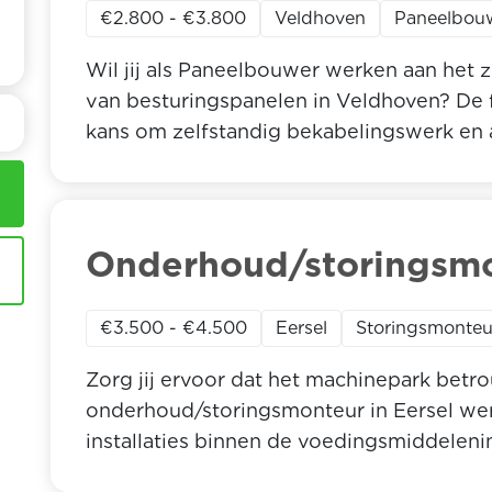
€2.800 - €3.800
Veldhoven
Paneelbou
Wil jij als Paneelbouwer werken aan het 
van besturingspanelen in Veldhoven? De 
kans om zelfstandig bekabelingswerk en 
technisch geavanceerde omgeving. Ben j
afwisselende projecten en wil je direct bi
industriële installaties? Lees dan verde
functie in Veldhoven jou te bieden heeft.
Onderhoud/storingsm
€3.500 - €4.500
Eersel
Storingsmonteu
Zorg jij ervoor dat het machinepark betro
onderhoud/storingsmonteur in Eersel wer
installaties binnen de voedingsmiddeleni
problemen op, voert onderhoud uit en v