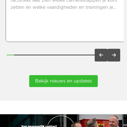
factsheet laat zien welke carrièrestappen je kunt
zetten én welke vaardigheden en trainingen je
hiervoor nodig hebt. Of je nu wilt doorgroeien tot
leidinggevende op de productieafdeling of de
uitdagingen van een technische dienst wilt
aangaan, wij zorgen voor jouw groei. Bekijk nu de
factsheet.
Bekijk nieuws en updates