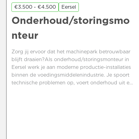
€3.500 - €4.500
Eersel
Onderhoud/storingsmo
nteur
Zorg jij ervoor dat het machinepark betrouwbaar
blijft draaien?Als onderhoud/storingsmonteur in
Eersel werk je aan moderne productie-installaties
binnen de voedingsmiddelenindustrie. Je spoort
technische problemen op, voert onderhoud uit en
voorkomt dat storingen opnieuw ontstaan. Daarbij
krijg je de ruimte om zelfstandig beslissingen te
nemen en verbeteringen voor te stellen.Dankzij
jouw technische kennis blijven de machines veilig,
efficiënt en zonder onnodige stilstand
functioneren.