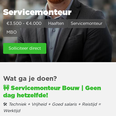
Servicemonteur
€3.500 - €4.000
Haaften
Servicemonteur
MBO
Solliciteer direct
Wat ga je doen?
🚧
Servicemonteur Bouw | Geen
dag hetzelfde!
🛠
Techniek + Vrijheid + Goed salaris + Reistijd =
Werktijd