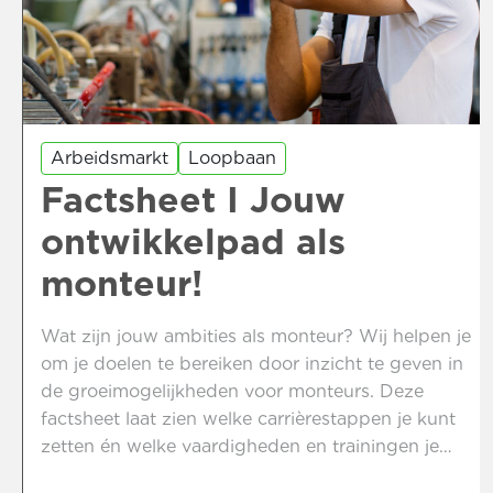
Arbeidsmarkt
Loopbaan
Factsheet I Jouw
ontwikkelpad als
monteur!
Wat zijn jouw ambities als monteur? Wij helpen je
om je doelen te bereiken door inzicht te geven in
de groeimogelijkheden voor monteurs. Deze
factsheet laat zien welke carrièrestappen je kunt
zetten én welke vaardigheden en trainingen je
hiervoor nodig hebt. Of je nu wilt doorgroeien tot