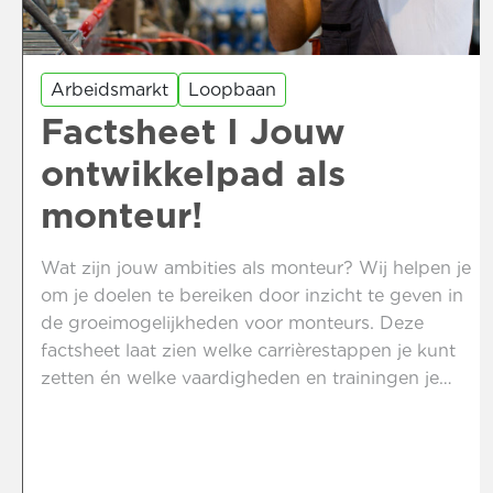
Arbeidsmarkt
Loopbaan
Factsheet I Jouw
ontwikkelpad als
monteur!
Wat zijn jouw ambities als monteur? Wij helpen je
om je doelen te bereiken door inzicht te geven in
de groeimogelijkheden voor monteurs. Deze
factsheet laat zien welke carrièrestappen je kunt
zetten én welke vaardigheden en trainingen je
hiervoor nodig hebt. Of je nu wilt doorgroeien tot
leidinggevende op de productieafdeling of de
uitdagingen van een technische dienst wilt
aangaan, wij zorgen voor jouw groei. Bekijk nu de