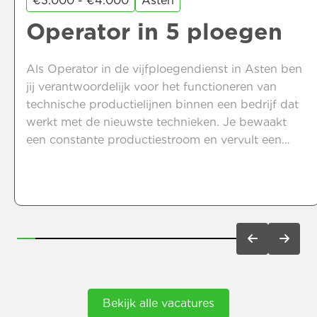
€3.000 - €4.000
Asten
Operator in 5 ploegen
Als Operator in de vijfploegendienst in Asten ben
jij verantwoordelijk voor het functioneren van
technische productielijnen binnen een bedrijf dat
werkt met de nieuwste technieken. Je bewaakt
een constante productiestroom en vervult een
centrale rol binnen het team. Klinkt dit als jouw
volgende stap? Lees dan verder.
Bekijk alle vacatures