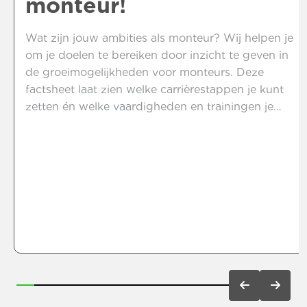
monteur!
Wat zijn jouw ambities als monteur? Wij helpen je
om je doelen te bereiken door inzicht te geven in
de groeimogelijkheden voor monteurs. Deze
factsheet laat zien welke carrièrestappen je kunt
zetten én welke vaardigheden en trainingen je
hiervoor nodig hebt. Of je nu wilt doorgroeien tot
leidinggevende op de productieafdeling of de
uitdagingen van een technische dienst wilt
aangaan, wij zorgen voor jouw groei. Bekijk nu de
factsheet.