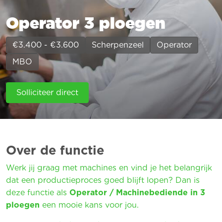
Operator 3 ploegen
€3.400 - €3.600
Scherpenzeel
Operator
MBO
Solliciteer direct
Over de functie
Werk jij graag met machines en vind je het belangrijk
dat een productieproces goed blijft lopen? Dan is
deze functie als
Operator / Machinebediende in 3
ploegen
een mooie kans voor jou.