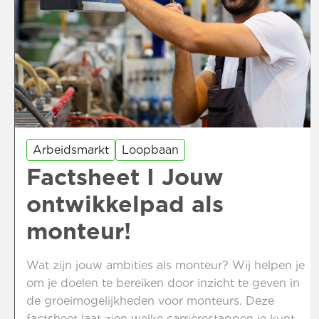
Arbeidsmarkt
Loopbaan
Factsheet I Jouw
ontwikkelpad als
monteur!
Wat zijn jouw ambities als monteur? Wij helpen je
om je doelen te bereiken door inzicht te geven in
de groeimogelijkheden voor monteurs. Deze
factsheet laat zien welke carrièrestappen je kunt