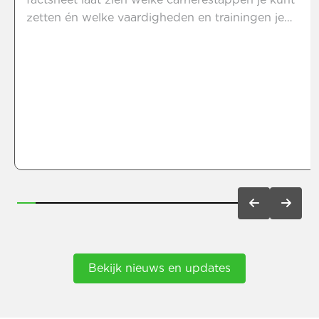
zetten én welke vaardigheden en trainingen je
hiervoor nodig hebt. Of je nu wilt doorgroeien tot
leidinggevende op de productieafdeling of de
uitdagingen van een technische dienst wilt
aangaan, wij zorgen voor jouw groei. Bekijk nu de
factsheet.
Bekijk nieuws en updates