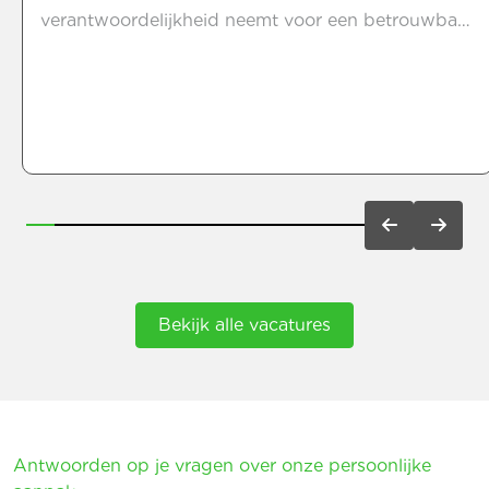
verantwoordelijkheid neemt voor een betrouwbaar
machinepark. Je houdt je bezig met onderhoud,
analyseert storingen en zet jouw technische kennis
in om installaties beter en veiliger te laten
functioneren.In deze functie kijk je verder dan
alleen de storing van het moment. Je onderzoekt
de oorzaak, zoekt naar een duurzame oplossing
en denkt actief mee over technische
verbeteringen. Zo lever je iedere dag een
belangrijke bijdrage aan een soepel en
betrouwbaar productieproces.
Bekijk alle vacatures
Antwoorden op je vragen over onze persoonlijke