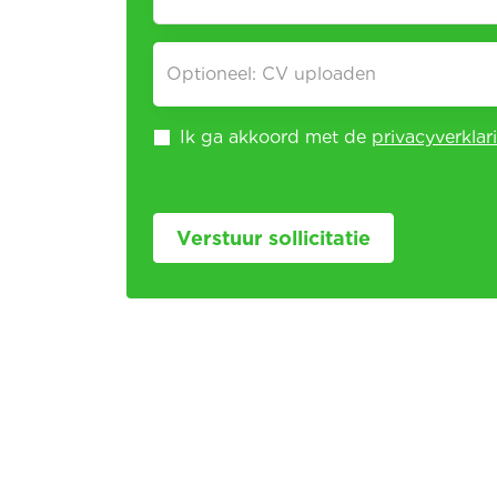
Optioneel: CV uploaden
Ik ga akkoord met de
privacyverklar
Verstuur sollicitatie