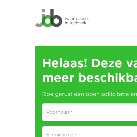
Helaas! Deze va
meer beschikb
Doe gerust een open sollicitatie e
Voornaam
*
E-mailadres
*