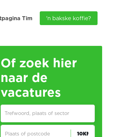
tpagina Tim
'n bakske koffie?
Of zoek hier
naar de
vacatures
Trefwoord, plaats of sector
Plaats of postcode