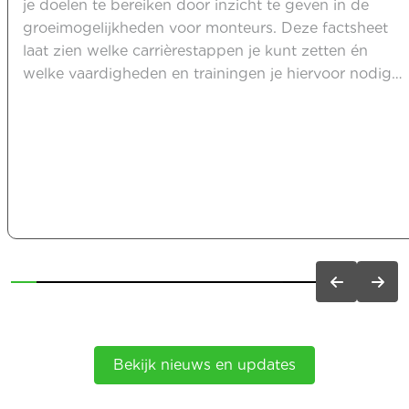
je doelen te bereiken door inzicht te geven in de
groeimogelijkheden voor monteurs. Deze factsheet
laat zien welke carrièrestappen je kunt zetten én
welke vaardigheden en trainingen je hiervoor nodig
hebt. Of je nu wilt doorgroeien tot leidinggevende op
de productieafdeling of de uitdagingen van een
technische dienst wilt aangaan, wij zorgen voor jouw
groei. Bekijk nu de factsheet.
Bekijk nieuws en updates